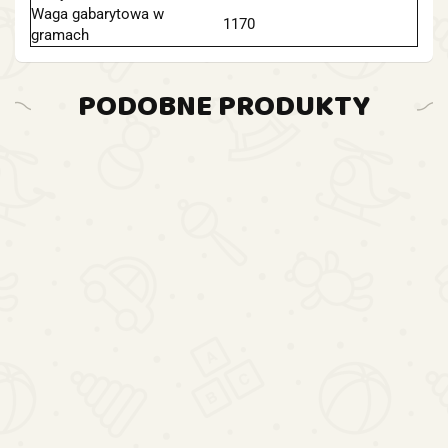
Waga gabarytowa w
1170
gramach
PODOBNE PRODUKTY
DO
DO
KOSZYKA
DO
DO
KOSZYKA
KOSZYKA
KOSZYKA
Mata
Ciężarówka
Pluszowa
Piankowa
Zestaw
Do
Maskotka
Pod
47.19
Kosmiczn
Sortowania
Przytulanka
Basen 50
49.30
45.77
Rakieta
Śmieci
Miś Z
x 50 cm
38.09
Wahadłowi
Pojemniki
Szalikiem
Bestway
Satelita
Na Odpady
Różowy
58639
Pojazd
Światła
35cm