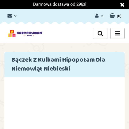
Darmowa dostawa od 298zł!
(
0
)
Zaloguj się
Załóż konto
Dodaj zgłoszenie
Zgody cookies
Bączek Z Kulkami Hipopotam Dla
Niemowląt Niebieski