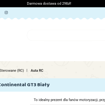
Darmowa dostawa od 298zł!
ORIA DZIECIĘCE
ARTYKUŁY SZKOLNE
O NAS
B
IĘCE
ARTYKUŁY SZKOLNE
O NAS
 Sterowane (RC)
Auta RC
Continental GT3 Biały
To idealny prezent dla fanów motoryzacji, p