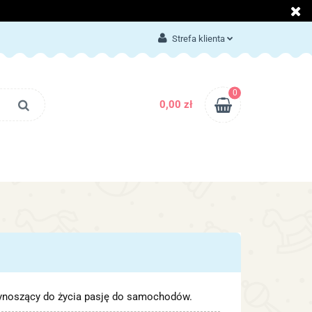
LOG
KONTAKT
Strefa klienta
Zaloguj się
Załóż konto
0
0,00 zł
Dodaj zgłoszenie
Zgody cookies
BLOG
KONTAKT
rzynoszący do życia pasję do samochodów.