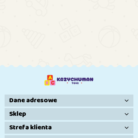
DO
DO
DO
DO
KOSZYKA
KOSZYKA
KOSZYKA
KOSZYKA
Auto Na
Auto Na
Auto na
Auto Na
Akumulator
Akumulator
Akumulator
Akumulat
WMT-666
WMT-666
BBH-718A
Bentley
321.17
321.17
642.09
967.99
Czarne
Żółte
Niebieski
Mulsann
Czarny
Dane adresowe
Sklep
Strefa klienta