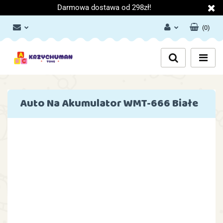
Darmowa dostawa od 298zł!
(
0
)
Zaloguj się
Załóż konto
Dodaj zgłoszenie
Zgody cookies
Auto Na Akumulator WMT-666 Białe