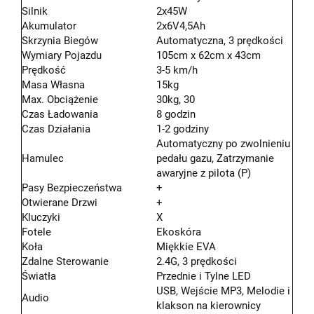
Silnik
2x45W
Akumulator
2x6V4,5Ah
Skrzynia Biegów
Automatyczna, 3 prędkości
Wymiary Pojazdu
105cm x 62cm x 43cm
Prędkość
3-5 km/h
Masa Własna
15kg
Max. Obciążenie
30kg, 30
Czas Ładowania
8 godzin
Czas Działania
1-2 godziny
Automatyczny po zwolnieniu
Hamulec
pedału gazu, Zatrzymanie
awaryjne z pilota (P)
Pasy Bezpieczeństwa
+
Otwierane Drzwi
+
Kluczyki
X
Fotele
Ekoskóra
Koła
Miękkie EVA
Zdalne Sterowanie
2.4G, 3 prędkości
Światła
Przednie i Tylne LED
USB, Wejście MP3, Melodie i
Audio
klakson na kierownicy