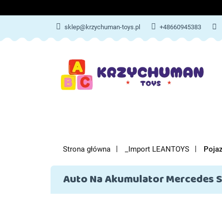
ZABAWKI
AKCES
sklep@krzychuman-toys.pl
+48660945383
ZABAWKI
AKCESORIA DZIEC
Strona główna
_Import LEANTOYS
Poja
Auto Na Akumulator Mercedes S