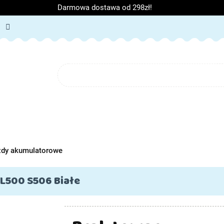
Darmowa dostawa od 298zł!
ORIA DZIECIĘCE
ARTYKUŁY SZKOLNE
O NAS
BL
IĘCE
ARTYKUŁY SZKOLNE
O NAS
zdy akumulatorowe
L500 S506 Białe