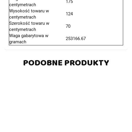
175
centymetrach
Wysokość towaru w
124
centymetrach
Szerokość towaru w
70
centymetrach
Waga gabarytowa w
253166.67
gramach
PODOBNE PRODUKTY
DO
DO
DO
DO
KOSZYKA
KOSZYKA
KOSZYKA
KOSZYKA
Auto Na
Auto Na
Auto Na
Auto Na