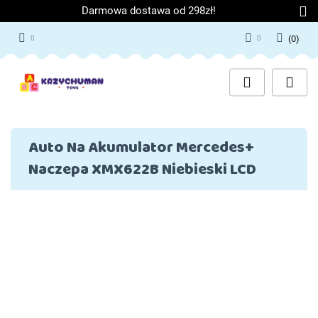
Darmowa dostawa od 298zł!
(
0
)
Zaloguj się
Załóż konto
Dodaj zgłoszenie
Zgody cookies
Auto Na Akumulator Mercedes+
Naczepa XMX622B Niebieski LCD