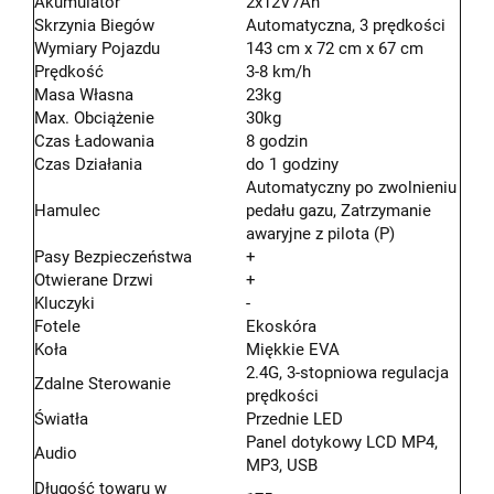
Akumulator
2x12V7Ah
Skrzynia Biegów
Automatyczna, 3 prędkości
Wymiary Pojazdu
143 cm x 72 cm x 67 cm
Prędkość
3-8 km/h
Masa Własna
23kg
Max. Obciążenie
30kg
Czas Ładowania
8 godzin
Czas Działania
do 1 godziny
Automatyczny po zwolnieniu
Hamulec
pedału gazu, Zatrzymanie
awaryjne z pilota (P)
Pasy Bezpieczeństwa
+
Otwierane Drzwi
+
Kluczyki
-
Fotele
Ekoskóra
Koła
Miękkie EVA
2.4G, 3-stopniowa regulacja
Zdalne Sterowanie
prędkości
Światła
Przednie LED
Panel dotykowy LCD MP4,
Audio
MP3, USB
Długość towaru w