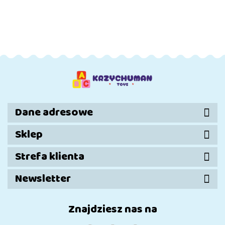
Akumulator
Akumulator
Akumulator
Akumulat
Mercedes +
Mercedes +
Mercedes +
Mercedes
1498.90
1498.90
1498.90
1524.71
Naczepa
Naczepa
Naczepa
Naczep
XMX622B
XMX622B
XMX622B
XMX622
Czerwony
Granatowy
Zielony
Zółty LC
LCD
LCD
LCD
Dane adresowe
Sklep
Strefa klienta
Newsletter
Znajdziesz nas na