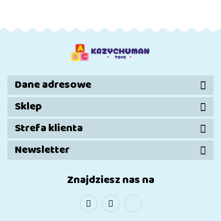
Dla Rodzica
Dla Rodzica
Dla Rodzica
Lakie
Czarne
Czerwone
Srebrne
Lakierowane
Lakierowane
Lakierowane
Dane adresowe
Sklep
Strefa klienta
Newsletter
Znajdziesz nas na