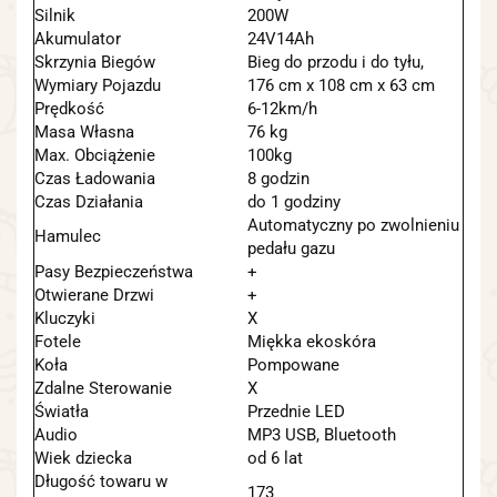
Silnik
200W
Akumulator
24V14Ah
Skrzynia Biegów
Bieg do przodu i do tyłu,
Wymiary Pojazdu
176 cm x 108 cm x 63 cm
Prędkość
6-12km/h
Masa Własna
76 kg
Max. Obciążenie
100kg
Czas Ładowania
8 godzin
Czas Działania
do 1 godziny
Automatyczny po zwolnieniu
Hamulec
pedału gazu
Pasy Bezpieczeństwa
+
Otwierane Drzwi
+
Kluczyki
X
Fotele
Miękka ekoskóra
Koła
Pompowane
Zdalne Sterowanie
X
Światła
Przednie LED
Audio
MP3 USB, Bluetooth
Wiek dziecka
od 6 lat
Długość towaru w
173