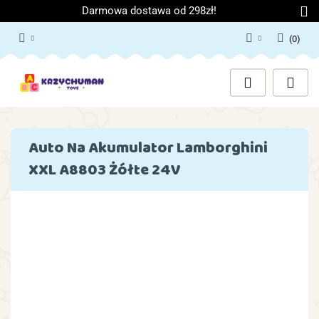
Darmowa dostawa od 298zł!
(
0
)
Zaloguj się
Załóż konto
Dodaj zgłoszenie
Zgody cookies
Auto Na Akumulator Lamborghini
XXL A8803 Żółte 24V