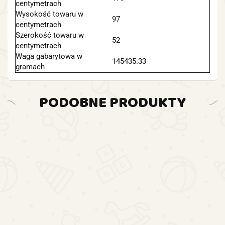
centymetrach
Wysokość towaru w
97
centymetrach
Szerokość towaru w
52
centymetrach
Waga gabarytowa w
145435.33
gramach
PODOBNE PRODUKTY
DO
DO
DO
KOSZYK
DO
KOSZYKA
KOSZYKA
KOSZYKA
Aut
Auto Na
Auto Na
Akum
Auto Na
Akumulator
Akumulator