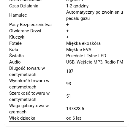
Czas Działania
1-2 godziny
Automatyczny po zwolnieniu
Hamulec
pedału gazu
Pasy Bezpieczeństwa
+
Otwierane Drzwi
+
Kluczyki
+
Fotele
Miękka ekoskóra
Koła
Miękkie EVA
Światła
Przednie i Tylne LED
Audio
USB, Wejście MP3, Radio FM
Długość towaru w
187
centymetrach
Wysokość towaru w
93
centymetrach
Szerokość towaru w
51
centymetrach
Waga gabarytowa w
147823.5
gramach
Wiek dziecka
od 6 lat