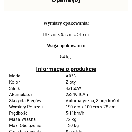
Opinie (0)
Wymiary opakowania:
187 cm x 93 cm x 51 cm
Waga opakowania:
84 kg
Informacje o produkcie
Model
A033
Kolor
Złoty
Silnik
4x150W
Akumulator
2x24V10Ah
Skrzynia Biegów
Automatyczna, 3 prędkości
Wymiary Pojazdu
190 cm x 100 cm x 78 cm
Prędkość
5-11km/h
Masa Własna
72 kg
Max. Obciążenie
120 kg
Czas Ładowania
8 godzin