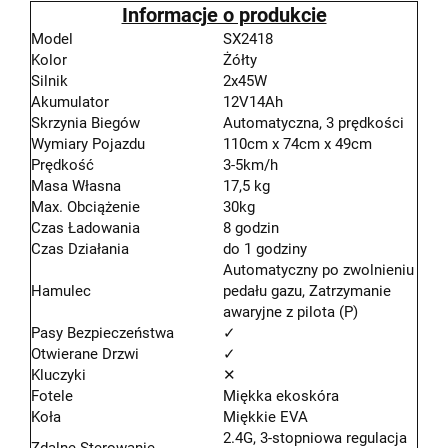
Informacje o produkcie
Model
SX2418
Kolor
Żółty
Silnik
2x45W
Akumulator
12V14Ah
Skrzynia Biegów
Automatyczna, 3 prędkości
Wymiary Pojazdu
110cm x 74cm x 49cm
Prędkość
3-5km/h
Masa Własna
17,5 kg
Max. Obciążenie
30kg
Czas Ładowania
8 godzin
Czas Działania
do 1 godziny
Automatyczny po zwolnieniu
Hamulec
pedału gazu, Zatrzymanie
awaryjne z pilota (P)
Pasy Bezpieczeństwa
✓
Otwierane Drzwi
✓
Kluczyki
✕
Fotele
Miękka ekoskóra
Koła
Miękkie EVA
2.4G, 3-stopniowa regulacja
Zdalne Sterowanie