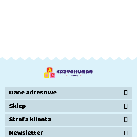
KOSZYKA
KOSZYKA
KOSZYKA
KOSZYKA
Auto Na
Auto Na
Auto Na
Auto Na
Akumulator
Akumulator
Akumulator
Akumulat
Audi R8 Lift
Audi R8 Lift
Audi R8 Lift
Audi R8 Li
667.01
667.00
667.01
667.01
A300 Białe
A300
A300
A300 Żół
Czerwone
Niebieskie
Dane adresowe
Sklep
Strefa klienta
Newsletter