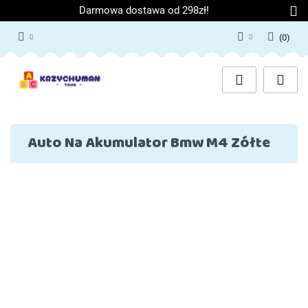
Darmowa dostawa od 298zł!
(
0
)
Zaloguj się
Załóż konto
Dodaj zgłoszenie
Zgody cookies
Auto Na Akumulator Bmw M4 Zółte