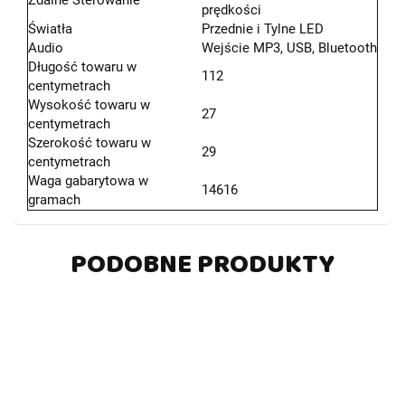
prędkości
Światła
Przednie i Tylne LED
Audio
Wejście MP3, USB, Bluetooth
Długość towaru w
112
centymetrach
Wysokość towaru w
27
centymetrach
Szerokość towaru w
29
centymetrach
Waga gabarytowa w
14616
gramach
PODOBNE PRODUKTY
DO
DO
DO
DO