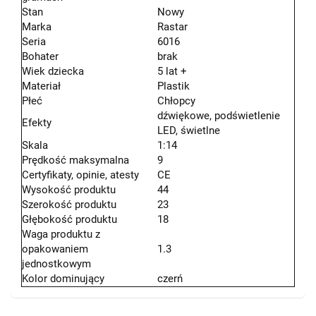
Stan
Nowy
Marka
Rastar
Seria
6016
Bohater
brak
Wiek dziecka
5 lat +
Materiał
Plastik
Płeć
Chłopcy
dźwiękowe, podświetlenie
Efekty
LED, świetlne
Skala
1:14
Prędkość maksymalna
9
Certyfikaty, opinie, atesty
CE
Wysokość produktu
44
Szerokość produktu
23
Głębokość produktu
18
Waga produktu z
opakowaniem
1.3
jednostkowym
Kolor dominujący
czerń