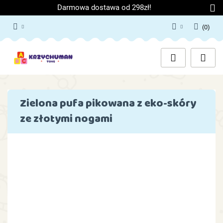
Darmowa dostawa od 298zł!
(
0
)
Zaloguj się
Załóż konto
Dodaj zgłoszenie
Zgody cookies
Zielona pufa pikowana z eko-skóry
ze złotymi nogami