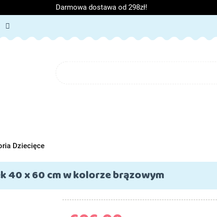
Darmowa dostawa od 298zł!
ORIA DZIECIĘCE
ARTYKUŁY SZKOLNE
O NAS
BL
IĘCE
ARTYKUŁY SZKOLNE
O NAS
ria Dziecięce
ek 40 x 60 cm w kolorze brązowym