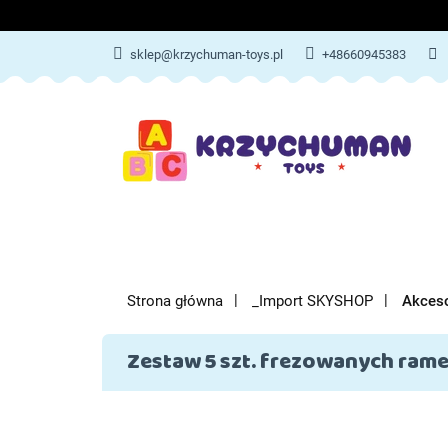
ZABAWKI
AKCES
sklep@krzychuman-toys.pl
+48660945383
ZABAWKI
AKCESORIA DZIEC
Strona główna
_Import SKYSHOP
Akceso
Zestaw 5 szt. frezowanych ram