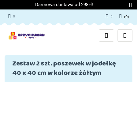
Darmowa dostawa od 298zł!
(
0
)
Zaloguj się
Załóż konto
Dodaj zgłoszenie
Zgody cookies
Zestaw 2 szt. poszewek w jodełkę
40 x 40 cm w kolorze żółtym