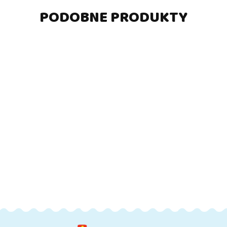
PODOBNE PRODUKTY
DO
DO
DO
DO
KOSZYKA
KOSZYKA
KOSZYKA
KOSZYKA
Biały,
Biały,
Designerska
Designers
drewniany
drewniany
pufa
pufa
kwietnik,
kwietnik,
289.01
304.88
strukturalna
struktura
313.65
313.65
wkład 40
wkład 60
48 x 60 cm
48 x 60 
cm -
cm -
w kolorze
w kolorz
warzywnik
warzywnik
beżowym
białym
3-
3-
poziomowy
poziomowy
na zioła,
na zioła,
kwiaty,
kwiaty,
balkon,
balkon,